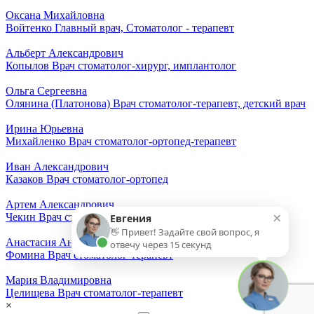
Оксана Михайловна
Войтенко
Главный врач, Стоматолог - терапевт
Альберт Александрович
Копылов
Врач стоматолог-хирург, имплантолог
Ольга Сергеевна
Олянина (Платонова)
Врач стоматолог-терапевт, детский врач
Ирина Юрьевна
Михайленко
Врач стоматолог-ортопед-терапевт
Иван Александрович
Казаков
Врач стоматолог-ортопед
Артем Александрович
×
Чекин
Врач стоматолог-терапевт
Евгения
👋 Привет! Задайте свой вопрос, я
Анастасия Андреевна
отвечу через 15 секунд
Фомина
Врач стоматолог-терапевт
Мария Владимировна
Целищева
Врач стоматолог-терапевт
×